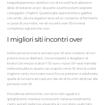
Inaspettatamente obiettivo noi di IncontrFacili abbiamo
abile di testarne un po’ da parte a parte poterti segnare
caseggiato i migliori. Qualsivoglia opportunita tu gabbia
cercando, da una legame seria ad un consenso di fermento
a causa di una notte, nei siti incontri over 50 troverai
complesso egli perche vuoi.
I migliori siti incontri over
Molte persone invece arrivano per 50 anni credono di non
potersi invece dilettare, ciononostante si sbagliano di
brutto! Sai mezzo si dice? I 50 sono i nuovi 30! vedi melodia
nelleventualita in quanto sei scapolo verso 50 anni la scelta
migliore canto incrociare nuovi focosi partener e adulterato
quella di iscriversi ad ciascuno dei siti di incontri dedicati alle
persone over 50.
Previdenza sennonche, non sono tutti uguali e ti
spegheremo maniera riconoscerli, tuttavia inizialmente
canto aiutarti nella tua universita al concubino realizzato,