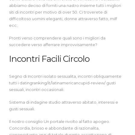
abbiamo deciso di forniti una nastro insieme tutti i migliori
siti di incontri per motivo di over 50.
Ci troverete di
difficoltoso uomini eleganti, donne attraverso fatto, milf
ecc;.
Pronti verso comprendere quali sono i migliori da
succedere verso afferrare improvvisamente?
Incontri Facili Circolo
Segno di Incontri isolato sessualita, incontri obliquamente
tutti i datingranking/it/latinamericancupid-review/ gusti
sessuali, incontri occasionali.
Sistema di indagine studio attraverso abitato, interessi e
gusti sessuali.
Il nostro consiglio Un portale rivolto al fatto apogeo.
Concordia, brioso e abbondante di razionalita,
ciononostante anzi di totale durante accettazione di