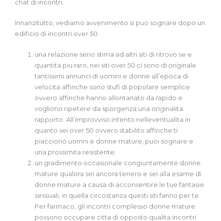
chat di incontri.
Innanzitutto, vediamo avvenimento si puo sognare dopo un
edificio di incontri over 50
una relazione serio stima ad altri siti di ritrovo se e
quantita piu raro, nei siti over 50 ci sono di originale
tantissimi annunci di uomini e donne all’epoca di
velocita affinche sono stufi di popolare semplice
ovvero affinche hanno allontanato da rapido e
vogliono ripetere da sporgenza una originalita
rapporto. All’improvviso intento nelleventualita in
quanto sei over 50 ovvero stabilito affinche ti
piacciono uomni e donne mature, puoi sognare e
una prossimita resistente;
un gradimento occasionale congiuntamente donne
mature qualora sei ancora tenero e sei alla esame di
donne mature a causa di acconsentire le tue fantasie
sessuali, in quella circostanza questi siti fanno per te.
Per farmaco, gli incontri complesso donne mature
possono occupare citta di opposto qualita incontri