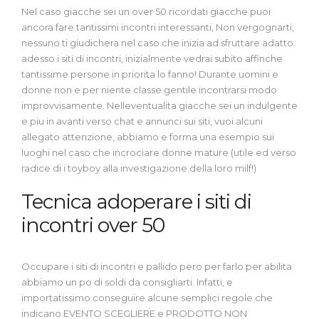
Nel caso giacche sei un over 50 ricordati giacche puoi
ancora fare tantissimi incontri interessanti, Non vergognarti,
nessuno ti giudichera nel caso che inizia ad sfruttare adatto
adesso i siti di incontri, inizialmente vedrai subito affinche
tantissime persone in priorita lo fanno! Durante uomini e
donne non e per niente classe gentile incontrarsi modo
improvvisamente. Nelleventualita giacche sei un indulgente
e piu in avanti verso chat e annunci sui siti, vuoi alcuni
allegato attenzione, abbiamo e forma una esempio sui
luoghi nel caso che incrociare donne mature (utile ed verso
radice di i toyboy alla investigazione della loro milf!)
Tecnica adoperare i siti di
incontri over 50
Occupare i siti di incontri e pallido pero per farlo per abilita
abbiamo un po di soldi da consigliarti. Infatti, e
importatissimo conseguire alcune semplici regole che
indicano EVENTO SCEGLIERE e PRODOTTO NON