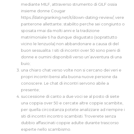
mediante MILF, attraverso strumento di GILF ossia
insieme donne Cougar
https://datingranking.net/it/down-dating-review/
, vere
panterone allettante; stabilito perche sei congiunto o
sposata rmai da molti anni e la tradizione
matrimoniale ti ha dunque disgustato (soprattutto
vicino le lenzuola) non abbandonare a causa di del
buon sessualita. I siti di incontri over 50 sono pieni di
donne e oumini disponibili verso un’avventura di una
buio;
una chiaro chat verso volte non si cercano dei veri e
propri incontri bensi alla buona nuove persone da
conoscere. Le chat di incontri servono abile a
presente;
successione di canto a due voci se al posto di siete
una coppia over 50 e cercate altre coppie scambite,
per quella circostanza potete analizzare ad riempire i
siti di incontri incontro scambisti. Troverete senza
dubbio affascinati coppie adulte durante trascorso
esperte nello scambismo.